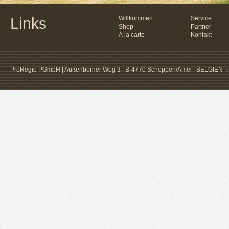
Links
Willkommen
Service
Shop
Partner
À la carte
Kontakt
ProRegio PGmbH | Außenborner Weg 3 | B-4770 Schoppen/Amel | BELGIEN |