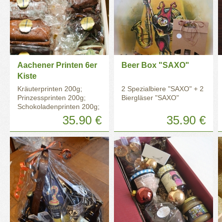
Aachener Printen 6er
Beer Box "SAXO"
Kiste
Kräuterprinten 200g;
2 Spezialbiere "SAXO" + 2
Prinzessprinten 200g;
Biergläser "SAXO"
Schokoladenprinten 200g;
Schoko-Nussprinten 200g;
35.90 €
35.90 €
weiße Schokoprinten
200g;
Vollmilchmandelsplitterprinten
200g