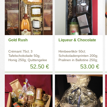
Gold Rush
Liqueur & Chocolate
Crémant 75cl; 3
Himbeerlikör 50cl;
Tafelschokolade 50g;
Schokoladenprinten 200g;
Honig 250g; Quittengelee
Pralinen in Ballotine 250g;
230g; Kürbis süß-sauer
Schokocrème 200g
52.50 €
53.00 €
eingelegt 350g; Nudeln
250g