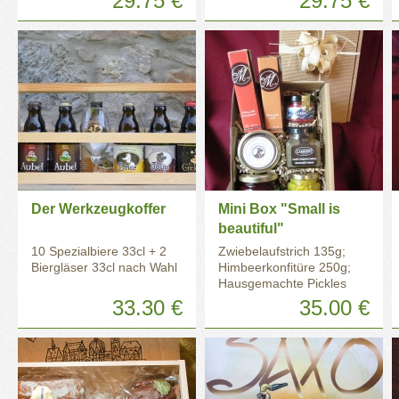
29.75 €
29.75 €
Der Werkzeugkoffer
Mini Box "Small is
beautiful"
10 Spezialbiere 33cl + 2
Zwiebelaufstrich 135g;
Biergläser 33cl nach Wahl
Himbeerkonfitüre 250g;
Hausgemachte Pickles
110ml; 2 Schokoriegel
33.30 €
35.00 €
75g; Fischeier rot 50g;
Entenpastete 40g