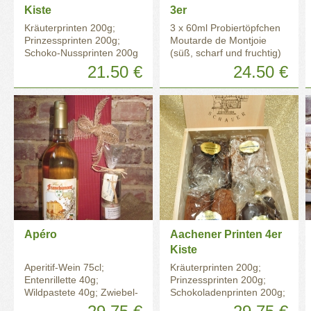
Kiste
3er
Kräuterprinten 200g;
3 x 60ml Probiertöpfchen
Prinzessprinten 200g;
Moutarde de Montjoie
Schoko-Nussprinten 200g
(süß, scharf und fruchtig)
21.50 €
24.50 €
Apéro
Aachener Printen 4er
Kiste
Aperitif-Wein 75cl;
Kräuterprinten 200g;
Entenrillette 40g;
Prinzessprinten 200g;
Wildpastete 40g; Zwiebel-
Schokoladenprinten 200g;
Chutney 40g
Schoko-Nussprinten 200g