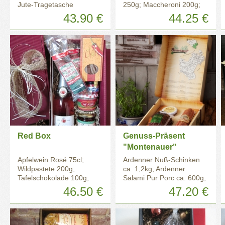
Jute-Tragetasche
250g; Maccheroni 200g;
Ardenner Salami 150g
43.90 €
44.25 €
Red Box
Genuss-Präsent
"Montenauer"
Apfelwein Rosé 75cl;
Ardenner Nuß-Schinken
Wildpastete 200g;
ca. 1,2kg, Ardenner
Tafelschokolade 100g;
Salami Pur Porc ca. 600g,
Himbeerkonfitüre 250g; 2
Ardenner Leberpastete
46.50 €
47.20 €
Ardenner Salami 150g;
200g
Fischeier rot 50g