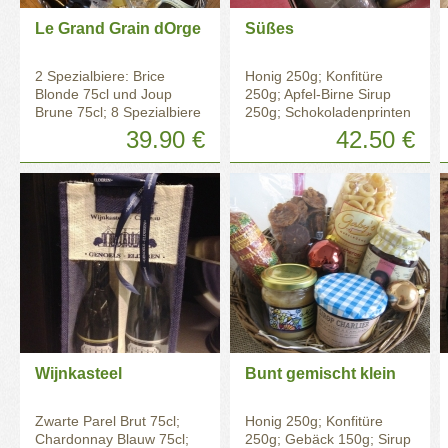
Le Grand Grain dOrge
Süßes
2 Spezialbiere: Brice
Honig 250g; Konfitüre
Blonde 75cl und Joup
250g; Apfel-Birne Sirup
Brune 75cl; 8 Spezialbiere
250g; Schokoladenprinten
33cl nach Wahl (Canaille
200g, Weihnachtsgebäck
39.90 €
42.50 €
Blanche, Brice Blonde,
150g; Pralinen 125g
Joup Brune, Aubel Double,
Aubel Triple); 2 Biergläser
"Grain d'Orge" 33cl
Wijnkasteel
Bunt gemischt klein
Zwarte Parel Brut 75cl;
Honig 250g; Konfitüre
Chardonnay Blauw 75cl;
250g; Gebäck 150g; Sirup