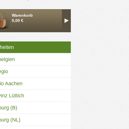
Warenkorb
0,00 €
heiten
belgien
egio
io Aachen
inz Lüttich
burg (B)
burg (NL)