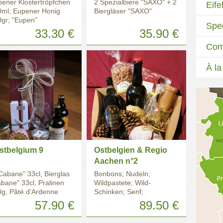
ener Klostertröpfchen
2 Spezialbiere "SAXO" + 2
Eife
0ml; Eupener Honig
Biergläser "SAXO"
gr; "Eupen"
Spec
agetasche
33.30 €
35.90 €
Com
À la
stbelgium 9
Ostbelgien & Regio
Aachen n°2
Cabane" 33cl, Bierglas
Bonbons; Nudeln;
bane" 33cl, Pralinen
Wildpastete; Wild-
g, Pâté d'Ardenne
Schinken; Senf;
g, Brotaufstrich 200g,
Spezialbier; Christstollen
57.90 €
89.50 €
nig 250g