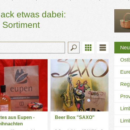
ack etwas dabei:
 Sortiment
Neu
Ost
Eur
Reg
Prov
Lim
tes aus Eupen -
Beer Box "SAXO"
Lim
ihnachten