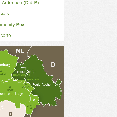
l-Ardennen (D & B)
ials
munity Box
 carte