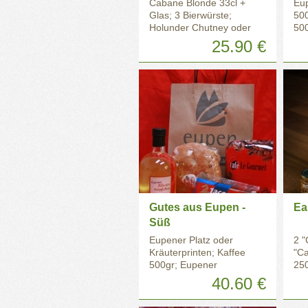
Cabane Blonde 33cl +
Eup
Glas; 3 Bierwürste;
50
Holunder Chutney oder
500
Pesto 100gr; "Eupen"
Tr
25.90 €
Tragetasche
Gutes aus Eupen -
Ea
Süß
Eupener Platz oder
2 "
Kräuterprinten; Kaffee
"Ca
500gr; Eupener
250
Klostertröpfchen 500ml; 3
250
40.60 €
Riegel Jacques
Ho
Schokolade; "Eupen"